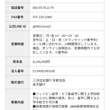
電話番号
050-5578-2179
FAX番号
075-320-2066
公式LINE ID
@661mmayl
営業日： 月−金 10：00〜19：00
定休日：土・日・祝（カウンセリング要予約）
営業時間
メール問い合わせは、24時間受付しています。
電話、オンライン説明会は、営業時間外でも対
応しています。※要予約
資本金
8,100,000円
法人番号
5130001063185
三井住友銀行 京都支店
取引銀行
楽天銀行
●フィリピン留学・セブ島留学に関する学校紹
介ならびに情報の提供、及び、留学に関する入
事業内容
学手続きの代行業
●損害保険の保険代理業（
AIG
損害保険株式会