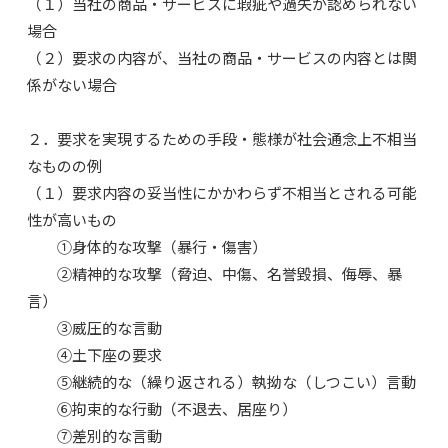
（１）当社の商品・サービスに瑕疵や過失が認められない
場合
（２）要求の内容が、当社の商品・サービスの内容とは関
係がない場合
２．要求を実現するための手段・態様が社会通念上不相当
なものの例
（１）要求内容の妥当性にかかわらず不相当とされる可能
性が高いもの
①身体的な攻撃（暴行・傷害）
②精神的な攻撃（脅迫、中傷、名誉毀損、侮辱、暴
言）
③威圧的な言動
④土下座の要求
⑤継続的な（繰り返される）執拗な（しつこい）言動
⑥拘束的な行動（不退去、居座り）
⑦差別的な言動