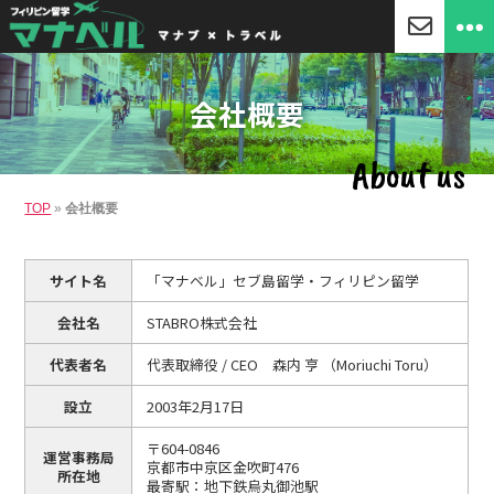
「マ
ナ
ベ
会社概要
ル」
セ
ブ
About us
島
留
TOP
»
会社概要
学・
フ
ィ
リ
サイト名
「マナベル」セブ島留学・フィリピン留学
ピ
ン
会社名
STABRO株式会社
留
学
代表者名
代表取締役 / CEO 森内 亨 （Moriuchi Toru）
設立
2003年2月17日
〒604-0846
運営事務局
京都市中京区金吹町476
所在地
最寄駅：地下鉄烏丸御池駅