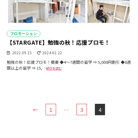
カ
プロモーション
テ
【STARGATE】勉強の秋！応援プロモ！
ゴ
リ
2022.09.15
2024.02.22
ー
勉強の秋！応援プロモ！概要 ◆4～7週間の留学 ⇒ 5,000円割引 ◆8週
間以上の留学 ⇒ 15,…
続きを読む
投
←
1
…
3
4
稿