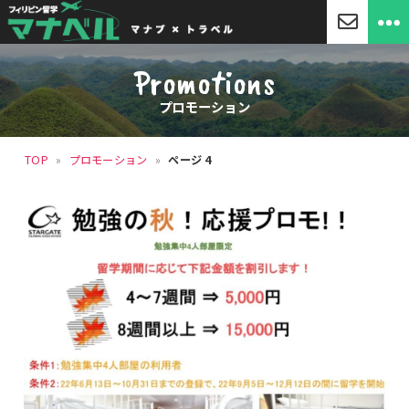
「マ
ナ
Promotions
ベ
ル」
プロモーション
セ
ブ
島
TOP
»
プロモーション
»
ページ 4
留
学・
フ
ィ
リ
ピ
ン
留
学