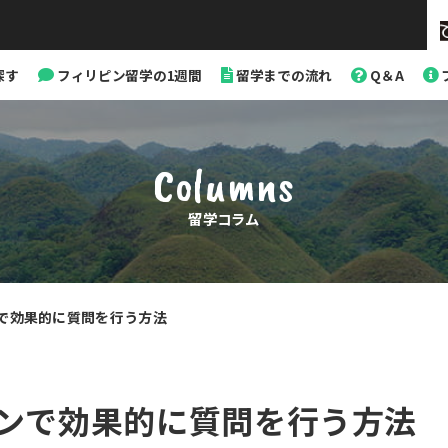
探す
フィリピン留学の1週間
留学までの流れ
Q＆A
Columns
留学コラム
で効果的に質問を行う方法
カ
テ
ゴ
リ
ンで効果的に質問を行う方法
ー