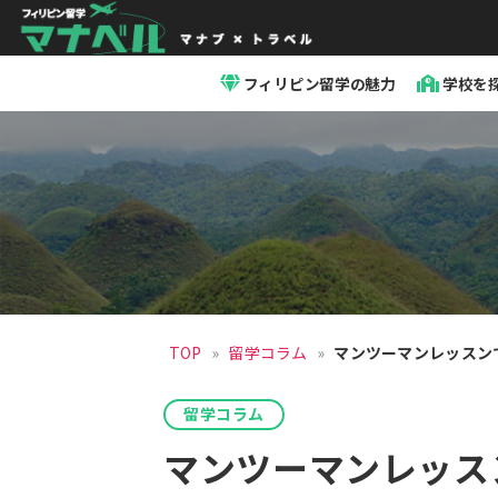
「マ
ナ
フィリピン留学の魅力
学校を
ベ
ル」
セ
ブ
島
留
学・
フ
ィ
リ
ピ
ン
留
TOP
»
留学コラム
»
マンツーマンレッスン
学
留学コラム
マンツーマンレッス