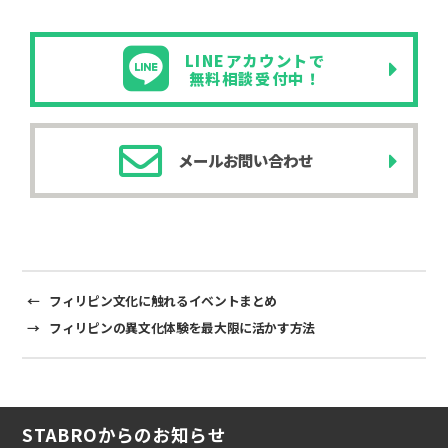
a
n
m
o
有
c
e
ail
p
LINEアカウントで
e
y
無料相談受付中！
b
Li
o
n
メールお問い合わせ
o
k
k
←
フィリピン文化に触れるイベントまとめ
→
フィリピンの異文化体験を最大限に活かす方法
STABROからのお知らせ