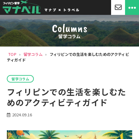
「マ
ナ
Columns
ベ
ル」
留学コラム
セ
ブ
島
TOP
»
留学コラム
»
フィリピンでの生活を楽しむためのアクティビ
留
ティガイド
学・
フ
ィ
カ
リ
留学コラム
テ
ピ
ゴ
フィリピンでの生活を楽しむた
ン
リ
留
ー
めのアクティビティガイド
学
2024.09.16