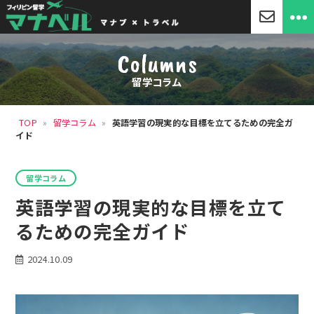
「マ
ナ
Columns
ベ
ル」
留学コラム
セ
ブ
島
TOP
»
留学コラム
»
英語学習の現実的な目標を立てるための完全ガ
留
イド
学・
フ
ィ
カ
リ
留学コラム
テ
ピ
ゴ
英語学習の現実的な目標を立て
ン
リ
留
ー
るための完全ガイド
学
2024.10.09