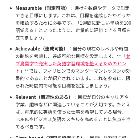
Measurable（測定可能）
：進捗を数値やデータで測定
できる目標にします。これは、目標を達成したかどうか
を確認するために必要です。「1週間に新しい単語を100
語覚える」といったように、定量的に評価できる目標を
立てましょう。
Achievable（達成可能）
：自分の現在のレベルや時間
の制約を考慮し、達成可能な目標を設定します。**「
セ
ブ島留学で充実した英語学習環境を整えるためのヒン
ト
」**では、フィリピンでのマンツーマンレッスンが効
果的であることが紹介されています。これを参考に、限
られた時間内で可能な目標を設定しましょう。
Relevant（関連性のある）
：目標が自分のキャリアや
学業、趣味などに関連していることが大切です。たとえ
ば、将来的に英語を使った仕事を希望している場合、
TOEICやビジネス英語のスキルを高めることに焦点を当
てるべきです。
Time-bound（期限を設定する）
：目標には期限を設