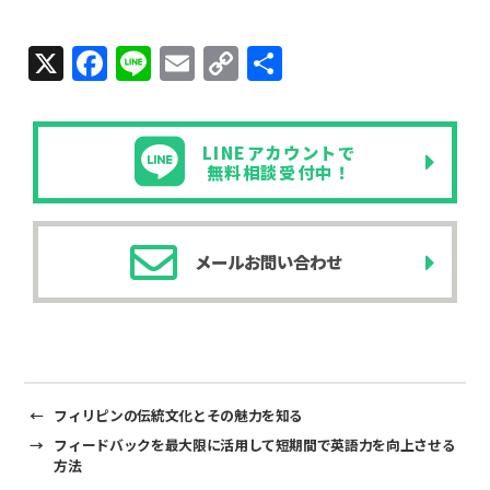
X
F
Li
E
C
共
a
n
m
o
有
c
e
ail
p
LINEアカウントで
e
y
無料相談受付中！
b
Li
o
n
メールお問い合わせ
o
k
k
←
フィリピンの伝統文化とその魅力を知る
→
フィードバックを最大限に活用して短期間で英語力を向上させる
方法