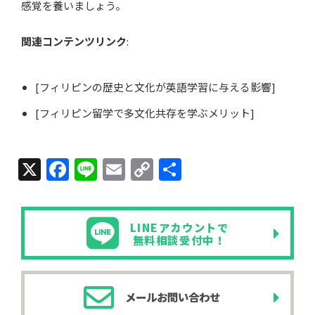
感覚を養いましょう。
関連コンテンツリンク
:
[フィリピンの歴史と文化が英語学習に与える影響]
[フィリピン留学で多文化共存を学ぶメリット]
X
F
Li
E
C
共
a
n
m
o
有
c
e
ail
p
LINEアカウントで
e
y
無料相談受付中！
b
Li
o
n
メールお問い合わせ
o
k