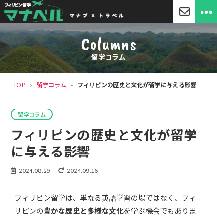
「マ
ナ
Columns
ベ
ル」
留学コラム
セ
ブ
島
TOP
»
留学コラム
»
フィリピンの歴史と文化が留学に与える影響
留
学・
フ
カ
ィ
留学コラム
テ
リ
ゴ
フィリピンの歴史と文化が留学
ピ
リ
ン
ー
に与える影響
留
学
2024.08.29
2024.09.16
フィリピン留学は、単なる英語学習の場ではなく、フィ
リピンの
豊かな歴史と多様な文化
を学ぶ機会でもありま