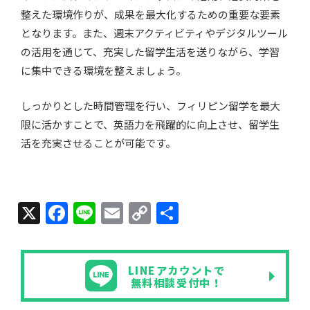
整えた環境作りが、成果を最大化するための重要な要素
となります。また、週末アクティビティやデジタルツール
の活用を通じて、充実した留学生活を送りながら、学習
に集中できる環境を整えましょう。
しっかりとした時間管理を行い、フィリピン留学を最大
限に活かすことで、英語力を飛躍的に向上させ、留学生
活を充実させることが可能です。
X
F
Li
E
C
共
a
n
m
o
有
c
e
ail
p
LINEアカウントで
e
y
無料相談受付中！
b
Li