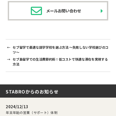
o
n
メールお問い合わせ
o
k
k
←
セブ留学で最適な語学学校を選ぶ方法 ～失敗しない学校選びのコ
ツ～
→
セブ島留学での生活費節約術！低コストで快適な滞在を実現する
方法
STABROからのお知らせ
2024/12/13
年末年始の営業（サポート）体制