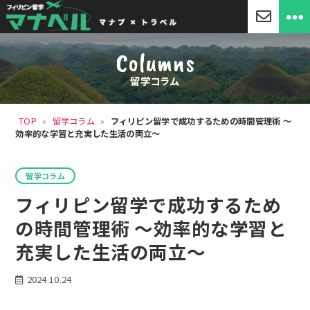
「マ
ナ
Columns
ベ
ル」
留学コラム
セ
ブ
島
TOP
»
留学コラム
»
フィリピン留学で成功するための時間管理術 ～
留
効率的な学習と充実した生活の両立～
学・
フ
ィ
カ
リ
留学コラム
テ
ピ
ゴ
フィリピン留学で成功するため
ン
リ
留
ー
の時間管理術 ～効率的な学習と
学
充実した生活の両立～
2024.10.24