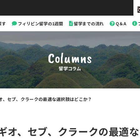
探す
フィリピン留学の1週間
留学までの流れ
Q＆A
Columns
留学コラム
オ、セブ、クラークの最適な選択肢はどこか？
カ
テ
ゴ
リ
ギオ、セブ、クラークの最適な
ー