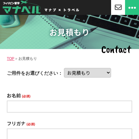
「マ
ナ
ベ
お見積もり
ル」
セ
ブ
Contact
島
留
TOP
»
お見積もり
学・
フ
ィ
ご用件をお選びください：
リ
ピ
ン
留
お名前
(必須)
学
フリガナ
(必須)