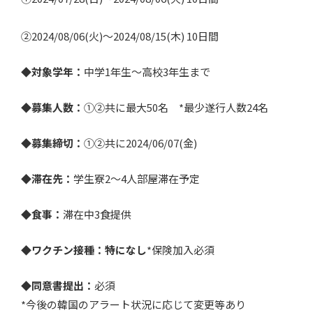
②2024/08/06(火)〜2024/08/15(木) 10日間
◆対象学年：
中学1年生〜高校3年生まで
◆募集人数：
①②共に最大50名 *最少遂行人数24名
◆募集締切：
①②共に2024/06/07(金)
◆滞在先：
学生寮2〜4人部屋滞在予定
◆食事：
滞在中3食提供
◆ワクチン接種：特になし
*保険加入必須
◆同意書提出：
必須
*今後の韓国のアラート状況に応じて変更等あり