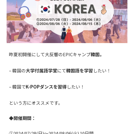
昨夏初開催にして大反響のEPICキャンプ
韓国。
– 韓国の
大学付属語学堂
にて
韓国語を学習
したい！
– 韓国で
K-POPダンスを習得
したい！
という方にオススメです。
◆開催期間：
①2024/07/28(日)〜2024/08/06(火) 10日間