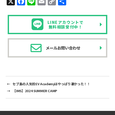
X
F
Li
E
C
共
a
n
m
o
有
c
e
ail
p
LINEアカウントで
e
y
無料相談受付中！
b
Li
o
n
メールお問い合わせ
o
k
k
←
セブ島の人気校EV Academyはやっぱり凄かった！！
→
【IMS】2024 SUMMER CAMP