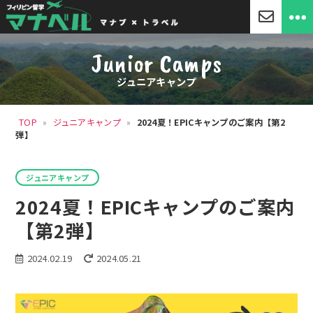
「マ
ナ
Junior Camps
ベ
ル」
ジュニアキャンプ
セ
ブ
島
TOP
»
ジュニアキャンプ
»
2024夏！EPICキャンプのご案内【第2
留
弾】
学・
フ
ィ
カ
リ
ジュニアキャンプ
テ
ピ
ゴ
2024夏！EPICキャンプのご案内
ン
リ
留
ー
【第2弾】
学
2024.02.19
2024.05.21