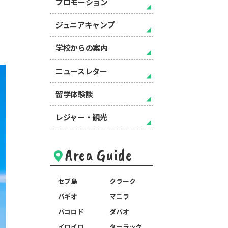
プロモーション
ジュニアキャンプ
学校からの案内
ニュースレター
留学体験談
レジャー・観光
Area Guide
セブ島
クラーク
バギオ
マニラ
バコロド
ダバオ
イロイロ
ターラック