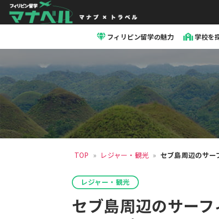
「マ
ナ
フィリピン留学の魅力
学校を
ベ
ル」
セ
ブ
島
留
学・
フ
ィ
リ
ピ
ン
留
TOP
»
レジャー・観光
»
セブ島周辺のサー
学
レジャー・観光
セブ島周辺のサーフ