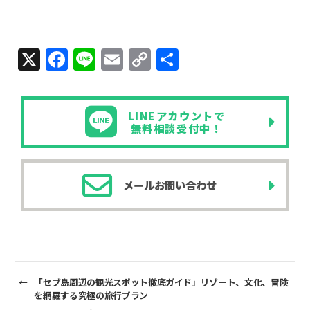
X
F
Li
E
C
共
a
n
m
o
有
c
e
ail
p
LINEアカウントで
e
y
無料相談受付中！
b
Li
o
n
メールお問い合わせ
o
k
k
←
「セブ島周辺の観光スポット徹底ガイド」リゾート、文化、冒険
を網羅する究極の旅行プラン