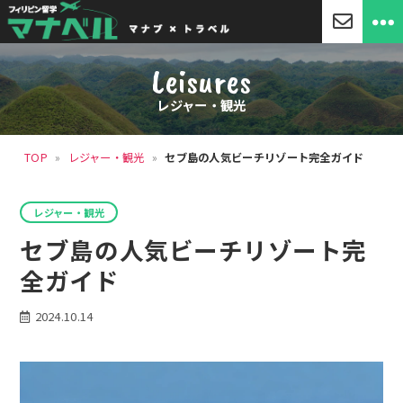
「マ
ナ
Leisures
ベ
ル」
レジャー・観光
セ
ブ
島
TOP
»
レジャー・観光
»
セブ島の人気ビーチリゾート完全ガイド
留
学・
フ
カ
ィ
レジャー・観光
テ
リ
ゴ
セブ島の人気ビーチリゾート完
ピ
リ
ン
ー
全ガイド
留
学
2024.10.14