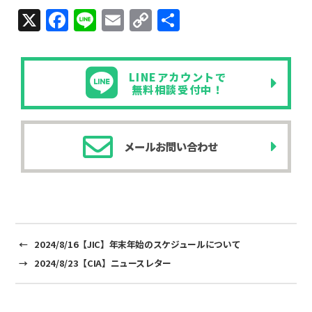
X
F
Li
E
C
共
a
n
m
o
有
c
e
ail
p
LINEアカウントで
e
y
無料相談受付中！
b
Li
o
n
メールお問い合わせ
o
k
k
←
2024/8/16【JIC】年末年始のスケジュールについて
→
2024/8/23【CIA】ニュースレター