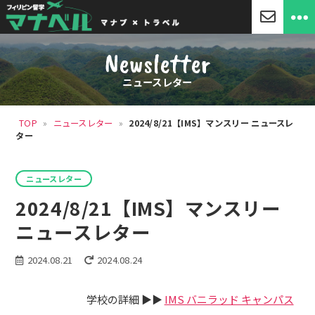
「マ
ナ
Newsletter
ベ
ル」
ニュースレター
セ
ブ
島
TOP
»
ニュースレター
»
2024/8/21【IMS】マンスリー ニュースレ
留
ター
学・
フ
ィ
カ
リ
ニュースレター
テ
ピ
ゴ
2024/8/21【IMS】マンスリー
ン
リ
留
ー
ニュースレター
学
2024.08.21
2024.08.24
学校の詳細 ▶▶
IMS バニラッド キャンパス