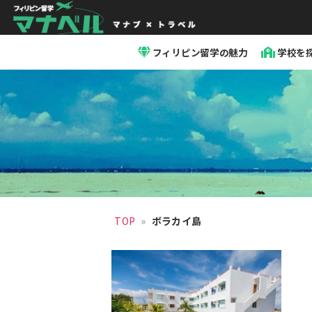
「マ
ナ
フィリピン留学の魅力
学校を
ベ
ル」
セ
ブ
島
留
学・
フ
ィ
リ
ピ
ン
留
TOP
»
ボラカイ島
学