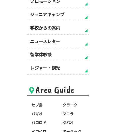
プロモーション
ジュニアキャンプ
学校からの案内
ニュースレター
留学体験談
レジャー・観光
Area Guide
セブ島
クラーク
バギオ
マニラ
バコロド
ダバオ
イロイロ
ターラック