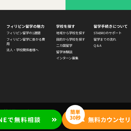
フィリピン留学の魅力
学校を探す
留学手続きについて
フィリピン留学の1週間
地域から学校を探す
STABROのサポート
フィリピン留学に掛かる費
目的から学校を探す
留学までの流れ
用
二カ国留学
Q＆A
法人・学校関係者様へ
留学体験談
インターン募集
ro All rights reseved.