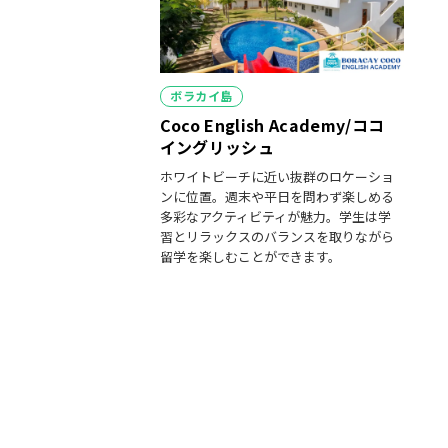
カ
ボラカイ島
テ
Coco English Academy/ココ
ゴ
リ
イングリッシュ
ー
ホワイトビーチに近い抜群のロケーショ
ンに位置。週末や平日を問わず楽しめる
多彩なアクティビティが魅力。学生は学
習とリラックスのバランスを取りながら
留学を楽しむことができます。