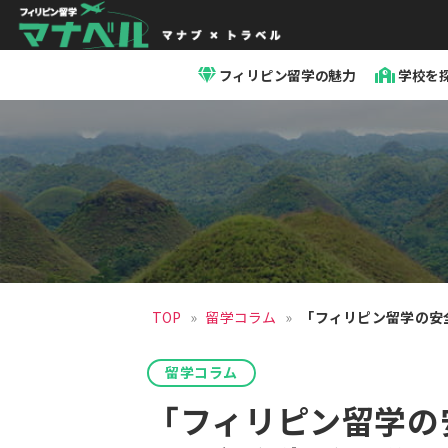
「マ
ナ
フィリピン留学の魅力
学校を
ベ
ル」
セ
ブ
島
留
学・
フ
ィ
リ
ピ
ン
留
TOP
»
留学コラム
»
「フィリピン留学の安
学
留学コラム
「フィリピン留学の