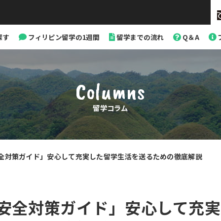
探す
フィリピン留学の1週間
留学までの流れ
Q＆A
Columns
留学コラム
全対策ガイド」安心して充実した留学生活を送るための徹底解説
カ
テ
ゴ
リ
安全対策ガイド」安心して充実
ー