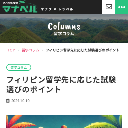
「マ
ナ
Columns
ベ
ル」
留学コラム
セ
ブ
島
TOP
»
留学コラム
»
フィリピン留学先に応じた試験選びのポイント
留
学・
フ
カ
ィ
留学コラム
テ
リ
ゴ
フィリピン留学先に応じた試験
ピ
リ
ン
ー
選びのポイント
留
学
2024.10.10