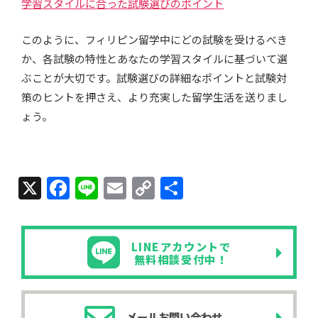
学習スタイルに合った試験選びのポイント
このように、フィリピン留学中にどの試験を受けるべき
か、各試験の特性とあなたの学習スタイルに基づいて選
ぶことが大切です。試験選びの詳細なポイントと試験対
策のヒントを押さえ、より充実した留学生活を送りまし
ょう。
X
F
Li
E
C
共
a
n
m
o
有
c
e
ail
p
LINEアカウントで
e
y
無料相談受付中！
b
Li
o
n
メールお問い合わせ