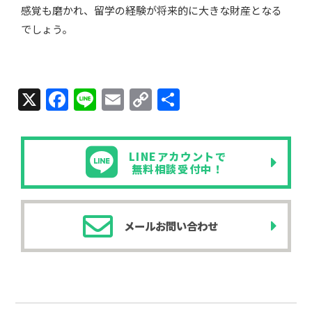
感覚も磨かれ、留学の経験が将来的に大きな財産となる
でしょう。
X
F
Li
E
C
共
a
n
m
o
有
c
e
ail
p
LINEアカウントで
e
y
無料相談受付中！
b
Li
o
n
メールお問い合わせ
o
k
k