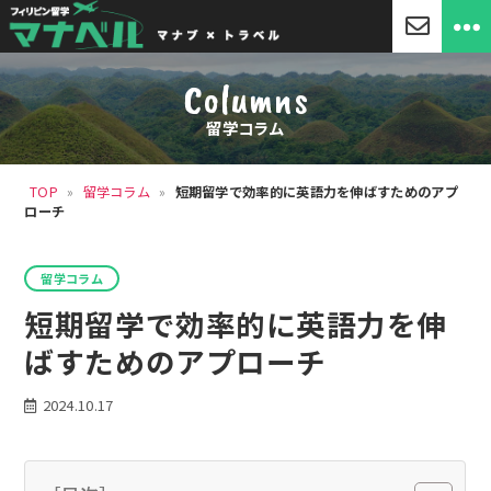
「マ
ナ
Columns
ベ
ル」
留学コラム
セ
ブ
島
TOP
»
留学コラム
»
短期留学で効率的に英語力を伸ばすためのアプ
留
ローチ
学・
フ
ィ
カ
リ
留学コラム
テ
ピ
ゴ
短期留学で効率的に英語力を伸
ン
リ
留
ー
ばすためのアプローチ
学
2024.10.17