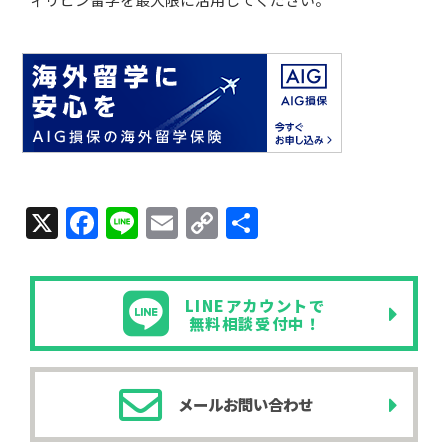
X
F
Li
E
C
共
a
n
m
o
有
c
e
ail
p
LINEアカウントで
e
y
無料相談受付中！
b
Li
o
n
メールお問い合わせ
o
k
k