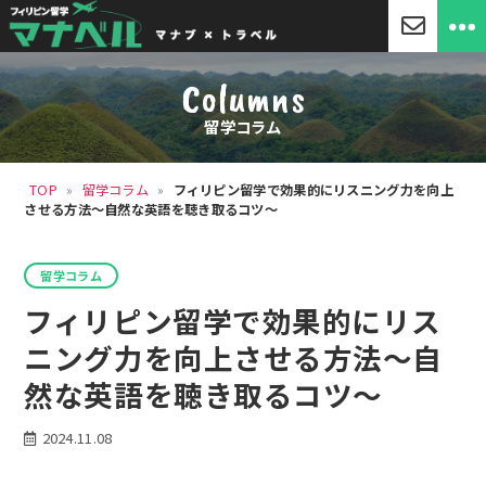
「マ
ナ
Columns
ベ
ル」
留学コラム
セ
ブ
島
TOP
»
留学コラム
»
フィリピン留学で効果的にリスニング力を向上
留
させる方法～自然な英語を聴き取るコツ～
学・
フ
ィ
カ
リ
留学コラム
テ
ピ
ゴ
フィリピン留学で効果的にリス
ン
リ
留
ー
ニング力を向上させる方法～自
学
然な英語を聴き取るコツ～
2024.11.08