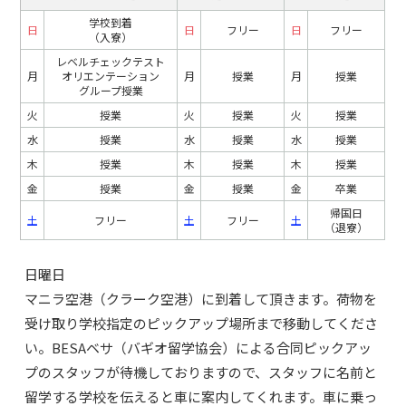
学校到着
日
日
フリー
日
フリー
（入寮）
レベルチェックテスト
月
オリエンテーション
月
授業
月
授業
グループ授業
火
授業
火
授業
火
授業
水
授業
水
授業
水
授業
木
授業
木
授業
木
授業
金
授業
金
授業
金
卒業
帰国日
土
フリー
土
フリー
土
（退寮）
日曜日
マニラ空港（クラーク空港）に到着して頂きます。荷物を
受け取り学校指定のピックアップ場所まで移動してくださ
い。BESAベサ（バギオ留学協会）による合同ピックアッ
プのスタッフが待機しておりますので、スタッフに名前と
留学する学校を伝えると車に案内してくれます。車に乗っ