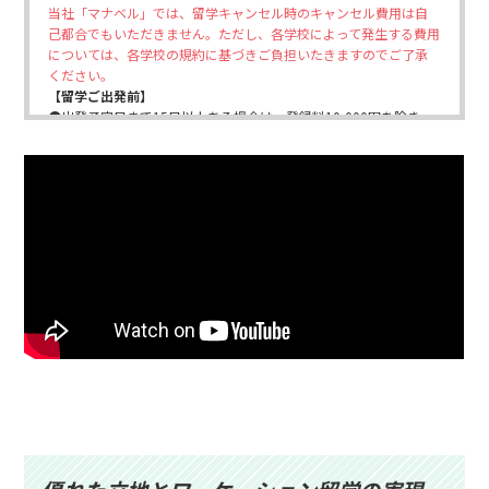
当社「マナベル」では、留学キャンセル時のキャンセル費用は自
己都合でもいただきません。ただし、各学校によって発生する費用
については、各学校の規約に基づきご負担いたきますのでご了承
ください。
【留学ご出発前】
●出発予定日まで15日以上ある場合は、登録料10,000円を除き、
全額返金されます。
●出発予定日まで7~14日ある場合、登録料10,000円とキャンセル
料20,000円を除いた残額を返金します。
●出発予定日が7日未満の場合、登録料10,000円とキャンセル料
30,000円を除く残額を返金します。
【ご留学開始後】
●残存留学期間が50%以上の場合→入学金を除き60%を返金
●残存留学期間が50%未満の場合→返金はありません
●留学期間が4週未満の場合→返金はありません
※学校規則を破り退学となった場合は返金はありません。