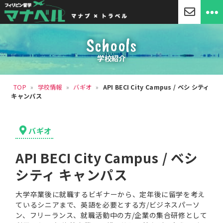
「マ
ナ
Schools
ベ
ル」
学校紹介
セ
ブ
島
TOP
»
学校情報
»
バギオ
»
API BECI City Campus / ベシ シティ
留
キャンパス
学・
フ
ィ
リ
カ
バギオ
ピ
テ
ン
ゴ
留
API BECI City Campus / ベシ
リ
学
ー
シティ キャンパス
大学卒業後に就職するビギナーから、定年後に留学を考え
ているシニアまで、英語を必要とする方/ビジネスパーソ
ン、フリーランス、就職活動中の方/企業の集合研修として