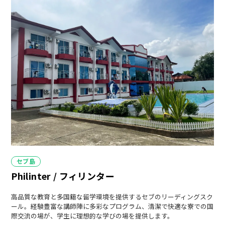
カ
セブ島
テ
Philinter / フィリンター
ゴ
リ
ー
高品質な教育と多国籍な留学環境を提供するセブのリーディングスク
ール。経験豊富な講師陣に多彩なプログラム、清潔で快適な寮での国
際交流の場が、学生に理想的な学びの場を提供します。