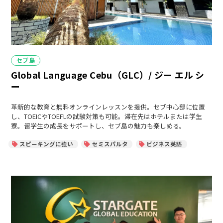
カ
セブ島
テ
Global Language Cebu（GLC）/ ジー エル シ
ゴ
リ
ー
ー
革新的な教育と無料オンラインレッスンを提供。セブ中心部に位置
し、TOEICやTOEFLの試験対策も可能。滞在先はホテルまたは学生
寮。留学生の成長をサポートし、セブ島の魅力も楽しめる。
スピーキングに強い
セミスパルタ
ビジネス英語