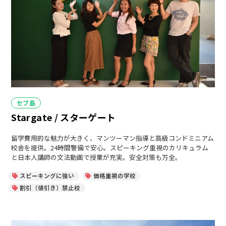
カ
セブ島
テ
Stargate / スターゲート
ゴ
リ
ー
留学費用的な魅力が大きく、マンツーマン指導と高級コンドミニアム
校舎を提供。24時間警備で安心。スピーキング重視のカリキュラム
と日本人講師の文法動画で授業が充実。安全対策も万全。
スピーキングに強い
価格重視の学校
割引（値引き）禁止校