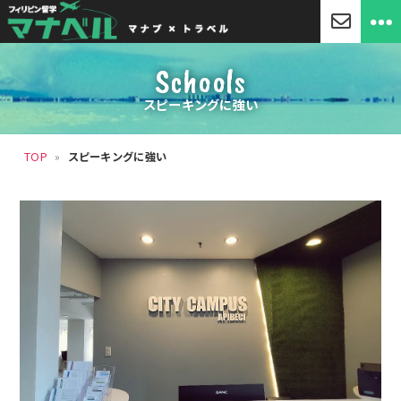
「マ
ナ
Schools
ベ
ル」
スピーキングに強い
セ
ブ
島
TOP
»
スピーキングに強い
留
学・
フ
ィ
リ
ピ
ン
留
学