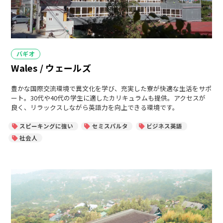
カ
バギオ
テ
Wales / ウェールズ
ゴ
リ
ー
豊かな国際交流環境で異文化を学び、充実した寮が快適な生活をサポ
ート。30代や40代の学生に適したカリキュラムも提供。アクセスが
良く、リラックスしながら英語力を向上できる環境です。
スピーキングに強い
セミスパルタ
ビジネス英語
社会人