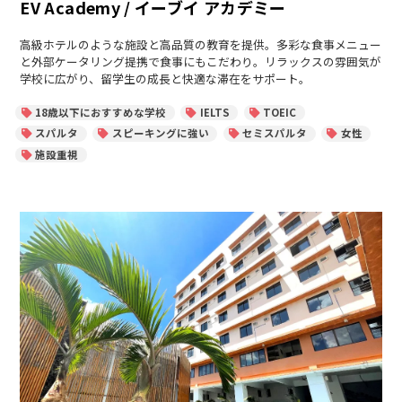
EV Academy / イーブイ アカデミー
ゴ
リ
ー
高級ホテルのような施設と高品質の教育を提供。多彩な食事メニュー
と外部ケータリング提携で食事にもこだわり。リラックスの雰囲気が
学校に広がり、留学生の成長と快適な滞在をサポート。
18歳以下におすすめな学校
IELTS
TOEIC
スパルタ
スピーキングに強い
セミスパルタ
女性
施設重視