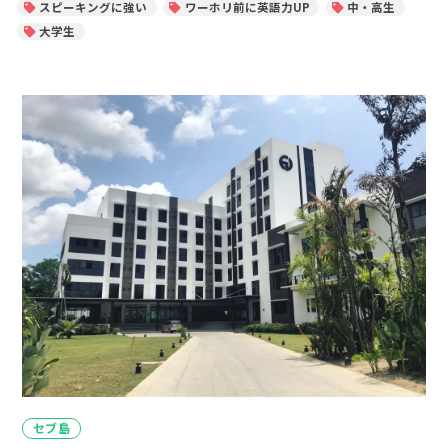
スピーキングに強い
ワーホリ前に英語力UP
中・高生
大学生
カ
セブ島
テ