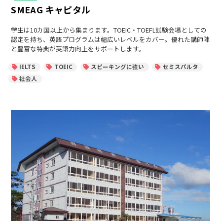
テ
SMEAG キャピタル
ゴ
リ
ー
学生は10カ国以上から集まります。TOEIC・TOEFL試験会場としての
認定を持ち、英語プログラムは幅広いレベルをカバー。優れた講師陣
と豊富な特典が英語力向上をサポートします。
IELTS
TOEIC
スピーキングに強い
セミスパルタ
社会人