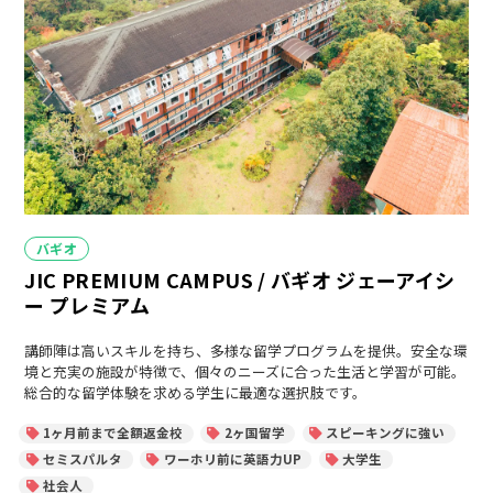
カ
バギオ
テ
JIC PREMIUM CAMPUS / バギオ ジェーアイシ
ゴ
リ
ー プレミアム
ー
講師陣は高いスキルを持ち、多様な留学プログラムを提供。安全な環
境と充実の施設が特徴で、個々のニーズに合った生活と学習が可能。
総合的な留学体験を求める学生に最適な選択肢です。
1ヶ月前まで全額返金校
2ヶ国留学
スピーキングに強い
セミスパルタ
ワーホリ前に英語力UP
大学生
社会人