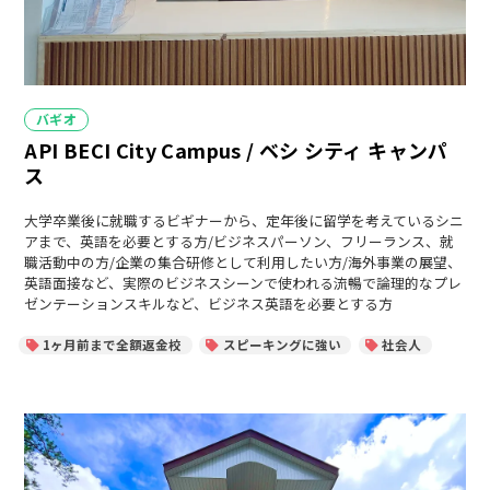
カ
バギオ
テ
API BECI City Campus / ベシ シティ キャンパ
ゴ
リ
ス
ー
大学卒業後に就職するビギナーから、定年後に留学を考えているシニ
アまで、英語を必要とする方/ビジネスパーソン、フリーランス、就
職活動中の方/企業の集合研修として利用したい方/海外事業の展望、
英語面接など、実際のビジネスシーンで使われる流暢で論理的なプレ
ゼンテーションスキルなど、ビジネス英語を必要とする方
1ヶ月前まで全額返金校
スピーキングに強い
社会人