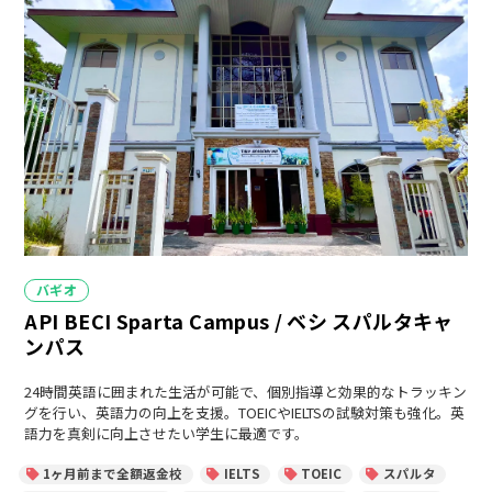
カ
バギオ
テ
API BECI Sparta Campus / ベシ スパルタキャ
ゴ
リ
ンパス
ー
24時間英語に囲まれた生活が可能で、個別指導と効果的なトラッキン
グを行い、英語力の向上を支援。TOEICやIELTSの試験対策も強化。英
語力を真剣に向上させたい学生に最適です。
1ヶ月前まで全額返金校
IELTS
TOEIC
スパルタ