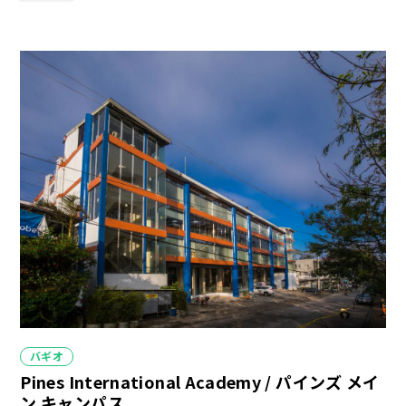
カ
バギオ
テ
Pines International Academy / パインズ メイ
ゴ
リ
ン キャンパス