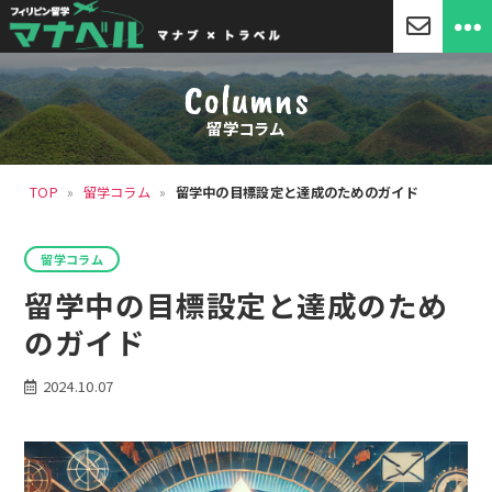
「マ
ナ
Columns
ベ
ル」
留学コラム
セ
ブ
島
TOP
»
留学コラム
»
留学中の目標設定と達成のためのガイド
留
学・
フ
カ
ィ
留学コラム
テ
リ
ゴ
留学中の目標設定と達成のため
ピ
リ
ン
ー
のガイド
留
学
2024.10.07