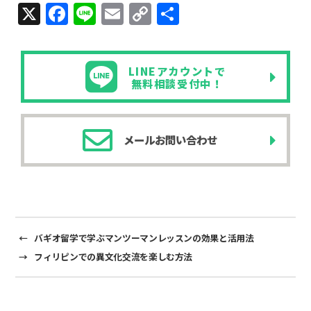
X
F
Li
E
C
共
a
n
m
o
有
c
e
ail
p
LINEアカウントで
e
y
無料相談受付中！
b
Li
o
n
メールお問い合わせ
o
k
k
←
バギオ留学で学ぶマンツーマンレッスンの効果と活用法
→
フィリピンでの異文化交流を楽しむ方法