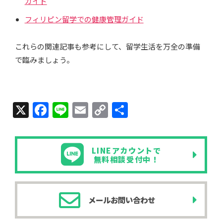
ガイド
フィリピン留学での健康管理ガイド
これらの関連記事も参考にして、留学生活を万全の準備
で臨みましょう。
X
F
Li
E
C
共
a
n
m
o
有
c
e
ail
p
LINEアカウントで
e
y
無料相談受付中！
b
Li
o
n
メールお問い合わせ
o
k
k