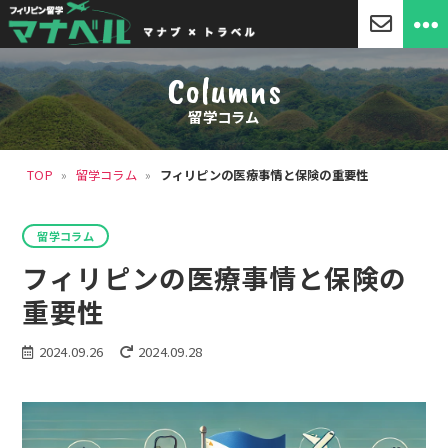
「マ
ナ
Columns
ベ
ル」
留学コラム
セ
ブ
島
TOP
»
留学コラム
»
フィリピンの医療事情と保険の重要性
留
学・
フ
カ
ィ
留学コラム
テ
リ
ゴ
フィリピンの医療事情と保険の
ピ
リ
ン
ー
重要性
留
学
2024.09.26
2024.09.28