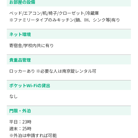
お部屋の設備
ベッド/エアコン/机/椅子/クローゼット/冷蔵庫

※ファミリータイプのみキッチン(鍋、IH、シンク等)有り
ネット環境
寄宿舎/学校内共に有り
貴重品管理
ロッカーあり ※必要な人は南京錠レンタル可
ポケットWi-Fiの貸出
なし
門限・外泊
平日：23時

週末：25時

※外泊は申請すれば可能
