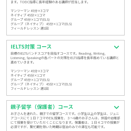
ます。TOEIC指導に長年経験のある講師が担当します。

マンツーマン 45分×3コマ

ネイティブ 45分×1コマ

グループ 45分×1コマ(ELS)

グループ（ネイティブ） 45分×1コマ(ELS)

フィールドレッスン 週1回
IELTS対策 コース
目標のIELTSバンドスコアを目指すコースです。Reading, Writing, 
Listening, Speakingの各パートの対策をIELTS指導を長年務めている講師と
進めていきます。

マンツーマン 45分×3コマ

ネイティブ 45分×1コマ

グループ 45分×1コマ(ELS)

グループ（ネイティブ） 45分×1コマ(ELS)

フィールドレッスン 週1回
親子留学（保護者）コース
お子さんを連れた、親子での留学コースです。小学生以上の学生は、ジュニ
アコースにて１日７コマのESL授業を、３〜6歳のお子さんは、併設の幼稚部
にて授業を受けていただくことになります。保護者は、１日４コマの授業が
必須ですが、繁忙期を除いた時期は宿泊のみでの滞在も可能です。
