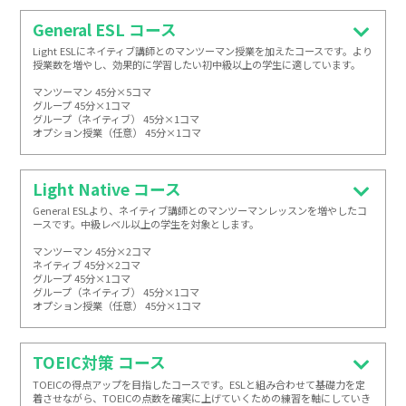
General ESL コース
Light ESLにネイティブ講師とのマンツーマン授業を加えたコースです。より
授業数を増やし、効果的に学習したい初中級以上の学生に適しています。

マンツーマン 45分×5コマ

グループ 45分×1コマ

グループ（ネイティブ） 45分×1コマ

オプション授業（任意） 45分×1コマ
Light Native コース
General ESLより、ネイティブ講師とのマンツーマンレッスンを増やしたコ
ースです。中級レベル以上の学生を対象とします。

マンツーマン 45分×2コマ

ネイティブ 45分×2コマ

グループ 45分×1コマ

グループ（ネイティブ） 45分×1コマ

オプション授業（任意） 45分×1コマ
TOEIC対策 コース
TOEICの得点アップを目指したコースです。ESLと組み合わせて基礎力を定
着させながら、TOEICの点数を確実に上げていくための練習を軸にしていき