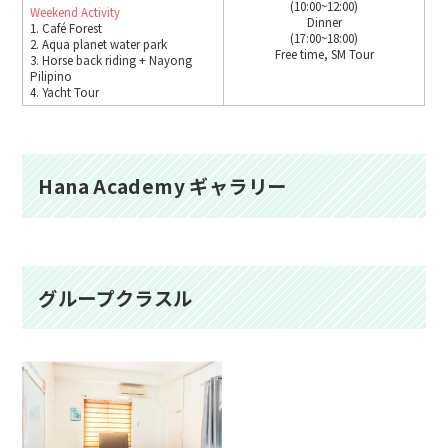
(10:00~12:00)
Weekend Activity
Dinner
1. Café Forest
(17:00~18:00)
2. Aqua planet water park
Free time, SM Tour
3. Horse back riding + Nayong
Pilipino
4. Yacht Tour
Hana Academy ギャラリー
グループクラスル