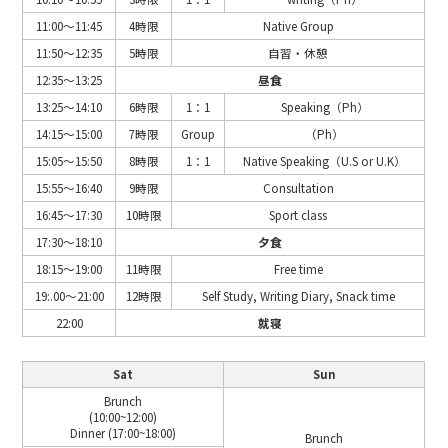
11:00～11:45
4時限
Native Group
11:50～12:35
5時限
自習・休憩
12:35～13:25
昼食
13:25～14:10
6時限
1：1
Speaking（Ph）
14:15～15:00
7時限
Group
（Ph）
15:05～15:50
8時限
1：1
Native Speaking（U.S or U.K）
15:55～16:40
9時限
Consultation
16:45～17:30
10時限
Sport class
17:30～18:10
夕食
18:15～19:00
11時限
Free time
19:.00～21:00
12時限
Self Study, Writing Diary, Snack time
22:00
就寝
Sat
Sun
Brunch
(10:00~12:00)
Dinner (17:00~18:00)
Brunch