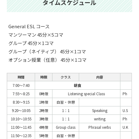
タイムスケジュール
General ESL コース
マンツーマン 45分×5コマ
グループ 45分×1コマ
グループ（ネイティブ） 45分×1コマ
オプション授業（任意） 45分×1コマ
時間
時限
クラス
内容
7:00～7:40
朝食
7:55～8:25
0時限
Listening special Class
Ph
8:30～9:15
1時限
自習・休憩
9:20～10:05
2時限
1：1
Speaking
U.S
10:10～10:55
3時限
1：1
writing
Ph
11:00～11:45
4時限
Group class
Phrasal verbs
U.K
11:50～12:35
5時限
自習・休憩