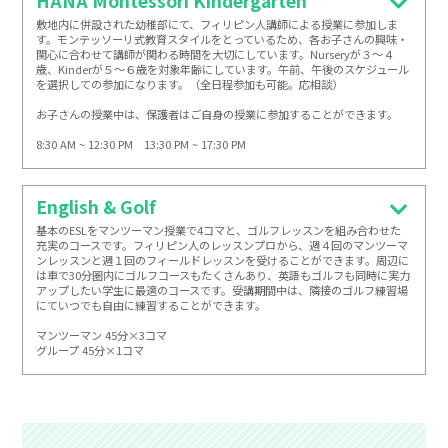
HANA Montessori Kindergarten
敷地内に併設された幼稚部にて、フィリピン人講師による授業に参加しま
す。モンテッソーリ式教育スタイルをとっているため、各お子さんの興味・
関心に合わせて講師が関わる時間を大切にしています。Nurseryが３〜４
歳、Kinderが５〜６歳を対象年齢にしています。午前、午後のスケジュール
を選択しての参加になります。（全日程参加も可能。応相談）

お子さんの授業中は、保護者はご自身の授業に参加することができます。

8:30 AM ~ 12:30 PM　13:30 PM ~ 17:30 PM
English & Golf
基本のESLをマンツーマン授業で4コマと、ゴルフレッスンを組み合わせた
充実のコースです。フィリピン人のレッスンプロから、週４回のマンツーマ
ンレッスンと週１回のフィールドレッスンを受けることができます。周辺に
は車で30分圏内にゴルフコースもたくさんあり、英語もゴルフも同時に実力
アップしたい学生に最適のコースです。受講期間中は、隣接のゴルフ練習場
にていつでも自由に練習することができます。

マンツーマン 45分×3コマ

グループ 45分×1コマ