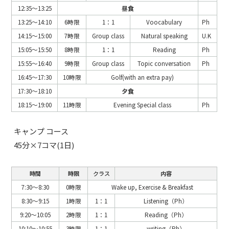
12:35～13:25
昼食
13:25～14:10
6時限
1：1
Voocabulary
Ph
14:15～15:00
7時限
Group class
Natural speaking
U.K
15:05～15:50
8時限
1：1
Reading
Ph
15:55～16:40
9時限
Group class
Topic conversation
Ph
16:45～17:30
10時限
Golf(with an extra pay)
17:30～18:10
夕食
18:15～19:00
11時限
Evening Special class
Ph
キャンプ コース
45分×7コマ(1日)
時間
時限
クラス
内容
7:30～8:30
0時限
Wake up, Exercise & Breakfast
8:30～9:15
1時限
1：1
Listening（Ph）
9:20～10:05
2時限
1：1
Reading（Ph）
10:10～10:55
3時限
1：1
writing（Ph）