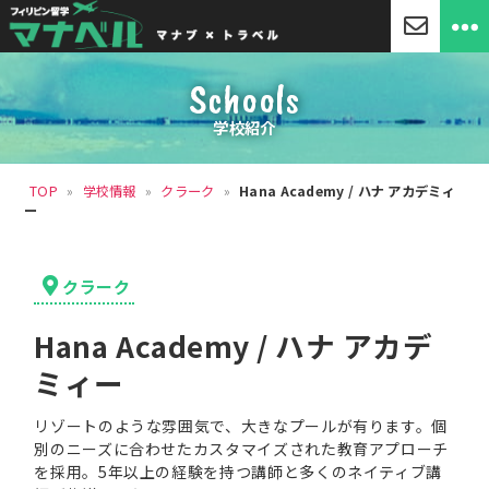
「マ
ナ
Schools
ベ
ル」
学校紹介
セ
ブ
島
TOP
»
学校情報
»
クラーク
»
Hana Academy / ハナ アカデミィ
留
ー
学・
フ
ィ
リ
カ
クラーク
ピ
テ
ン
ゴ
留
Hana Academy / ハナ アカデ
リ
学
ー
ミィー
リゾートのような雰囲気で、大きなプールが有ります。個
別のニーズに合わせたカスタマイズされた教育アプローチ
を採用。5年以上の経験を持つ講師と多くのネイティブ講